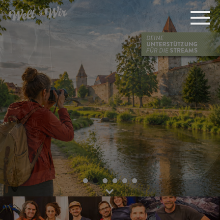
Persönliches Coaching &
Bildbesprechung
FOTOPRAXIS
INTENSIV
Der Praxis-Workshop 2027!