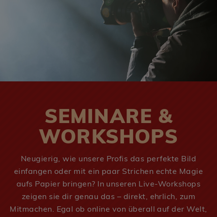
SEMINARE &
WORKSHOPS
Neugierig, wie unsere Profis das perfekte Bild
einfangen oder mit ein paar Strichen echte Magie
aufs Papier bringen? In unseren Live-Workshops
zeigen sie dir genau das – direkt, ehrlich, zum
Mitmachen. Egal ob online von überall auf der Welt,