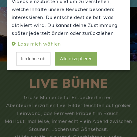
Videos einzubetten und um zu verstehen,
welche Inhalte unsere Besucher besonders
interessieren. Du entscheidest selbst, was
aktiviert wird. Du kannst deine Zustimmung
später jederzeit ändern oder zurückziehen.
Lass mich wählen
Ich lehne ab
Alle akzeptieren
LIVE BÜHNE
Große Momente für Entdeckerherzen:
Abenteurer erzählen live, Bilder leuchten auf großer
Leinwand, das Fernweh kribbelt im Bauch.
Mal laut, mal leise, immer echt – ein Abend zwischen
Staunen, Lachen und Gänsehaut.