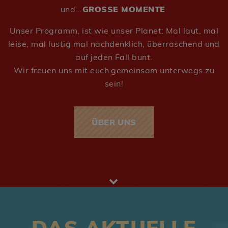
und...
GROSSE MOMENTE
.
Unser Programm, ist wie unser Planet: Mal laut, mal
leise, mal lustig mal nachdenklich, überraschend und
auf jeden Fall bunt.
Wir freuen uns mit euch gemeinsam unterwegs zu
sein!
ÜBER UNS