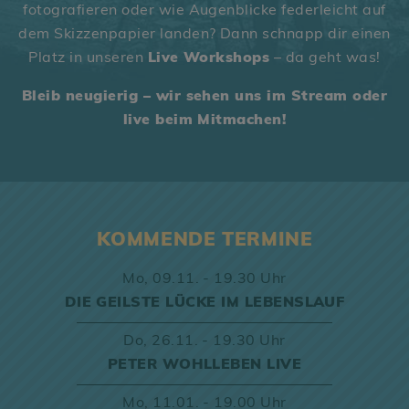
fotografieren oder wie Augenblicke federleicht auf
dem Skizzenpapier landen? Dann schnapp dir einen
Platz in unseren
Live Workshops
– da geht was!
Bleib neugierig – wir sehen uns im Stream oder
live beim Mitmachen!
KOMMENDE TERMINE
Mo,
09.11. - 19.30 Uhr
DIE GEILSTE LÜCKE IM LEBENSLAUF
Do,
26.11. - 19.30 Uhr
PETER WOHLLEBEN LIVE
Mo,
11.01. - 19.00 Uhr