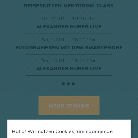
REISESKIZZEN MENTORING CLASS
Do,
21.01. - 19.30 Uhr
ALEXANDER HUBER LIVE
So,
24.01. - 08.00 Uhr
FOTOGRAFIEREN MIT DEM SMARTPHONE
So,
24.01. - 18.00 Uhr
ALEXANDER HUBER LIVE
●●●
MEHR TERMINE
Hallo! Wir nutzen Cookies, um spannende