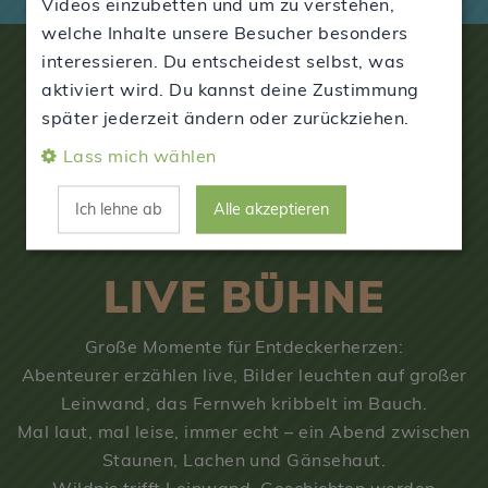
Videos einzubetten und um zu verstehen,
welche Inhalte unsere Besucher besonders
interessieren. Du entscheidest selbst, was
aktiviert wird. Du kannst deine Zustimmung
später jederzeit ändern oder zurückziehen.
Lass mich wählen
Ich lehne ab
Alle akzeptieren
LIVE BÜHNE
Große Momente für Entdeckerherzen:
Abenteurer erzählen live, Bilder leuchten auf großer
Leinwand, das Fernweh kribbelt im Bauch.
Mal laut, mal leise, immer echt – ein Abend zwischen
Staunen, Lachen und Gänsehaut.