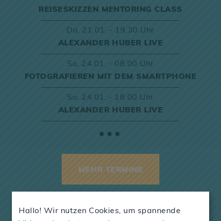
REISESKIZZEN MENTORING CLASS
Do,
21.01. - 19.30 Uhr
ALEXANDER HUBER LIVE
So,
24.01. - 08.00 Uhr
FOTOGRAFIEREN MIT DEM SMARTPHONE
So,
24.01. - 18.00 Uhr
ALEXANDER HUBER LIVE
●●●
MEHR TERMINE
Hallo! Wir nutzen Cookies, um spannende