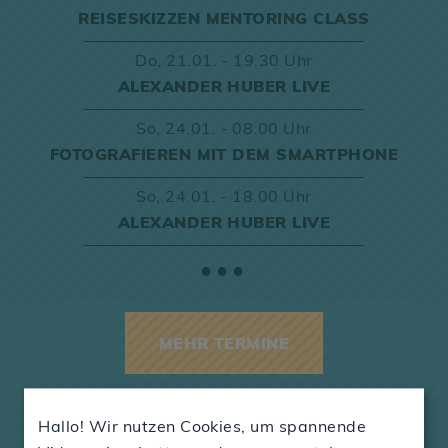
REISESKIZZEN MENTORING CLASS
Do,
21.01. - 19.30 Uhr
ALEXANDER HUBER LIVE
So,
24.01. - 08.00 Uhr
FOTOGRAFIEREN MIT DEM SMARTPHONE
So,
24.01. - 18.00 Uhr
ALEXANDER HUBER LIVE
●●●
MEHR TERMINE
Hallo! Wir nutzen Cookies, um spannende