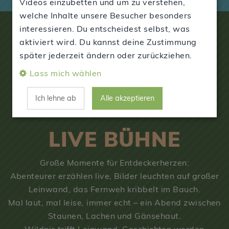
Videos einzubetten und um zu verstehen,
welche Inhalte unsere Besucher besonders
interessieren. Du entscheidest selbst, was
aktiviert wird. Du kannst deine Zustimmung
später jederzeit ändern oder zurückziehen.
Lass mich wählen
Ich lehne ab
Alle akzeptieren
LIVE BÜHNE
Große Momente für Entdeckerherzen:
Abenteurer erzählen live, Bilder leuchten auf großer
Leinwand, das Fernweh kribbelt im Bauch.
Mal laut, mal leise, immer echt – ein Abend zwischen
Staunen, Lachen und Gänsehaut.