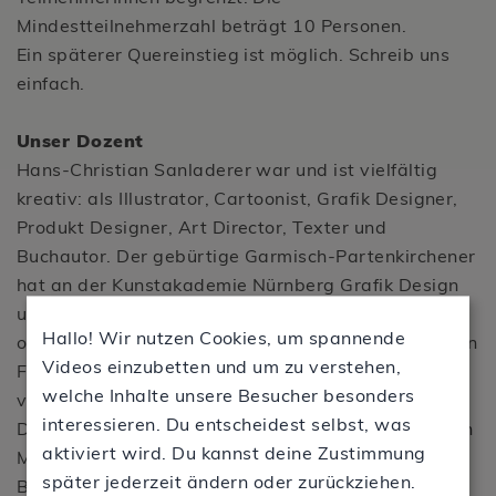
Mindestteilnehmerzahl beträgt 10 Personen.
Ein späterer Quereinstieg ist möglich. Schreib uns
einfach.
Unser Dozent
Hans-Christian Sanladerer war und ist vielfältig
kreativ: als Illustrator, Cartoonist, Grafik Designer,
Produkt Designer, Art Director, Texter und
Buchautor. Der gebürtige Garmisch-Partenkirchener
hat an der Kunstakademie Nürnberg Grafik Design
und in New York Illustration an der Parson´s School
Hallo! Wir nutzen Cookies, um spannende
of Art studiert. Seine Arbeiten wurden regelmäßig in
Videos einzubetten und um zu verstehen,
Fach- und Publikumsmagazinen veröffentlicht und
welche Inhalte unsere Besucher besonders
vielerorts ausgestellt. Heute gibt er als gefragter
interessieren. Du entscheidest selbst, was
Dozent sein Wissen in Seminaren, Workshops und in
aktiviert wird. Du kannst deine Zustimmung
Mal- und Zeichen-Reisen mit Leidenschaft und
später jederzeit ändern oder zurückziehen.
Begeisterung für das Skizzieren weiter. Wohin seine